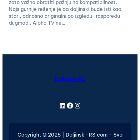
zato važno obratiti pažnju na kompatibilnost.
Najsigurnije rešenje je da daljinski bude isti kao
stari, odnosno originalni po izgledu i rasporedu
dugmadi. Alpha TV ne…
Daljinski-RS
LinkedIn
Facebook
Instagram
Copyright © 2025 | Daljinski-RS.com – Sva