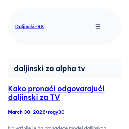
Skip
to
content
Daljinski-RS
daljinski za alpha tv
Kako pronaći odgovarajući
daljinski za TV
March 30, 2026
•
rogy30
Najvažnije je da pronađete model daljinskog