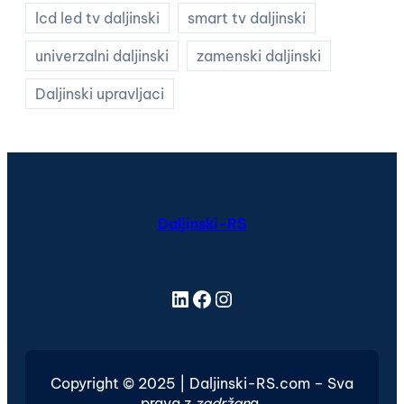
lcd led tv daljinski
smart tv daljinski
univerzalni daljinski
zamenski daljinski
Daljinski upravljaci
Daljinski-RS
LinkedIn
Facebook
Instagram
Copyright © 2025 | Daljinski-RS.com – Sva
prava z
zadržan
a.