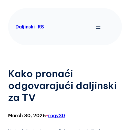
Skip
to
content
Daljinski-RS
Kako pronaći
odgovarajući daljinski
za TV
March 30, 2026
•
rogy30