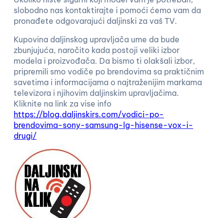
slobodno nas kontaktirajte i pomoći ćemo vam da
pronađete odgovarajući daljinski za vaš TV.
Kupovina daljinskog upravljača ume da bude
zbunjujuća, naročito kada postoji veliki izbor
modela i proizvođača. Da bismo ti olakšali izbor,
pripremili smo vodiče po brendovima sa praktičnim
savetima i informacijama o najtraženijim markama
televizora i njihovim daljinskim upravljačima.
Kliknite na link za vise info
https://blog.daljinskirs.com/vodici-po-
brendovima-sony-samsung-lg-hisense-vox-i-
drugi/