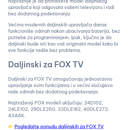
Najvažnije je da pronađete model daljinskog
upravljača koji odgovara vašem televizoru i radi
bez dodatnog podešavanja.
Većina modernih daljinskih upravljača danas
funkcioniše odmah nakon ubacivanja baterija, bez
potrebe za programiranjem. Ipak, ključno je da
daljinski bude isti kao vaš originalni model kako bi
sve funkcije radile bez problema.
Daljinski za FOX TV
Daljinski za FOX TV omogućavaju jednostavno
upravljanje svim funkcijama i u većini slučajeva
rade odmah bez dodatnog podešavanja.
Najtraženiji FOX modeli uključuju: 24D102,
24LE102, 29DLE250, 32DLE182, 40DLE272,
43A6K.
Po
gledajte ponudu daljinskih za FOX TV