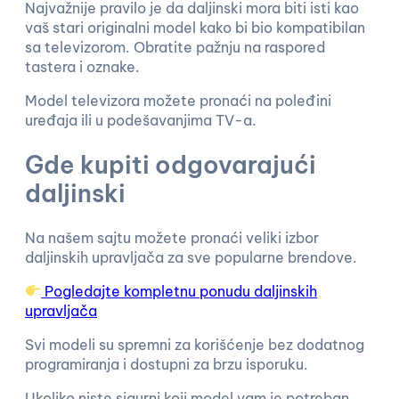
Najvažnije pravilo je da daljinski mora biti isti kao
vaš stari originalni model kako bi bio kompatibilan
sa televizorom. Obratite pažnju na raspored
tastera i oznake.
Model televizora možete pronaći na poleđini
uređaja ili u podešavanjima TV-a.
Gde kupiti odgovarajući
daljinski
Na našem sajtu možete pronaći veliki izbor
daljinskih upravljača za sve popularne brendove.
Pogledajte kompletnu ponudu daljinskih
upravljača
Svi modeli su spremni za korišćenje bez dodatnog
programiranja i dostupni za brzu isporuku.
Ukoliko niste sigurni koji model vam je potreban,