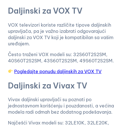
Daljinski za VOX TV
VOX televizori koriste različite tipove daljinskih
upravljača, pa je važno izabrati odgovarajući
daljinski za VOX TV koji je kompatibilan sa vašim
uređajem.
Često traženi VOX modeli su: 32S60T2S2SM,
40S60T2S2SM, 43S60T2S2SM, 49S60T2S2SM.
Pogledajte ponudu daljinskih za VOX TV
Daljinski za Vivax TV
Vivax daljinski upravljači su poznati po
jednostavnom korišćenju i pouzdanosti, a većina
modela radi odmah bez dodatnog podešavanja.
Najčešći Vivax modeli su: 32LE10K, 32LE20K,