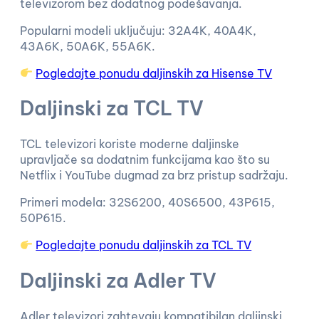
televizorom bez dodatnog podešavanja.
Popularni modeli uključuju: 32A4K, 40A4K,
43A6K, 50A6K, 55A6K.
Pogledajte ponudu daljinskih za Hisense TV
Daljinski za TCL TV
TCL televizori koriste moderne daljinske
upravljače sa dodatnim funkcijama kao što su
Netflix i YouTube dugmad za brz pristup sadržaju.
Primeri modela: 32S6200, 40S6500, 43P615,
50P615.
Pogledajte ponudu daljinskih za TCL TV
Daljinski za Adler TV
Adler televizori zahtevaju kompatibilan daljinski