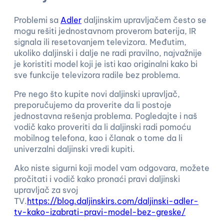
Problemi sa
Adler
daljinskim upravljačem često se
mogu rešiti jednostavnom proverom baterija, IR
signala ili resetovanjem televizora. Međutim,
ukoliko daljinski i dalje ne radi pravilno, najvažnije
je koristiti model koji je isti kao originalni kako bi
sve funkcije televizora radile bez problema.
Pre nego što kupite novi daljinski upravljač,
preporučujemo da proverite da li postoje
jednostavna rešenja problema. Pogledajte i naš
vodič kako proveriti da li daljinski radi pomoću
mobilnog telefona, kao i članak o tome da li
univerzalni daljinski vredi kupiti.
Ako niste sigurni koji model vam odgovara, možete
pročitati i vodič kako pronaći pravi daljinski
upravljač za svoj
TV.
https://blog.daljinskirs.com/daljinski-adler-
tv-kako-izabrati-pravi-model-bez-greske/