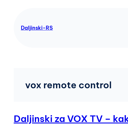
Skip
to
content
Daljinski-RS
vox remote control
Daljinski za VOX TV – k