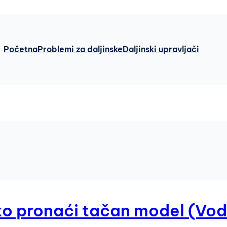
Početna
Problemi za daljinske
Daljinski upravljači
ako pronaći tačan model (Vo