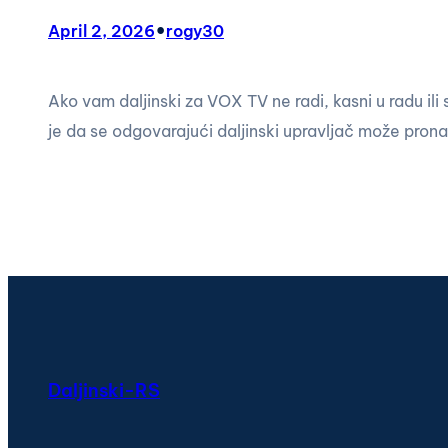
•
April 2, 2026
rogy30
Ako vam daljinski za VOX TV ne radi, kasni u radu ili
je da se odgovarajući daljinski upravljač može pro
Daljinski-RS