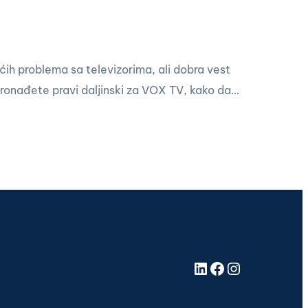
ešćih problema sa televizorima, ali dobra vest
pronađete pravi daljinski za VOX TV, kako da…
LinkedIn
Facebook
Instagram