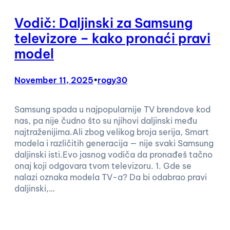
Vodič: Daljinski za Samsung
televizore – kako pronaći pravi
model
November 11, 2025
•
rogy30
Samsung spada u najpopularnije TV brendove kod
nas, pa nije čudno što su njihovi daljinski među
najtraženijima.Ali zbog velikog broja serija, Smart
modela i različitih generacija — nije svaki Samsung
daljinski isti.Evo jasnog vodiča da pronađeš tačno
onaj koji odgovara tvom televizoru. 1. Gde se
nalazi oznaka modela TV-a? Da bi odabrao pravi
daljinski,…