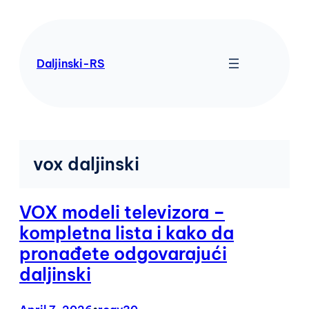
Skip
to
content
Daljinski-RS
vox daljinski
VOX modeli televizora –
kompletna lista i kako da
pronađete odgovarajući
daljinski