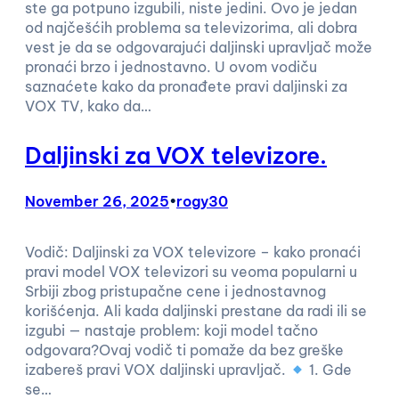
ste ga potpuno izgubili, niste jedini. Ovo je jedan
od najčešćih problema sa televizorima, ali dobra
vest je da se odgovarajući daljinski upravljač može
pronaći brzo i jednostavno. U ovom vodiču
saznaćete kako da pronađete pravi daljinski za
VOX TV, kako da…
Daljinski za VOX televizore.
November 26, 2025
•
rogy30
Vodič: Daljinski za VOX televizore – kako pronaći
pravi model VOX televizori su veoma popularni u
Srbiji zbog pristupačne cene i jednostavnog
korišćenja. Ali kada daljinski prestane da radi ili se
izgubi — nastaje problem: koji model tačno
odgovara?Ovaj vodič ti pomaže da bez greške
izabereš pravi VOX daljinski upravljač.
1. Gde
se…