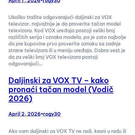
April 7, 2026
•
rogy30
Ukoliko tražite odgovarajući daljinski za VOX
televizor, najvažnije je da proverite tačan model
televizora. Kod VOX uređaja postoji veliki broj
različitih serija i oznaka modela, pa je zato najbolje
da pre kupovine prvo proverite oznaku sa zadnje
strane televizora ili u meniju uređaja. Dobra vest je
da za veliki broj VOX televizora postoji
odgovarajući…
Daljinski za VOX TV – kako
pronaći tačan model (Vodič
2026)
April 2, 2026
•
rogy30
Ako vam daljinski za VOX TV ne radi, kasni u radu ili