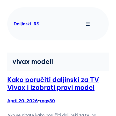
Skip
to
content
Daljinski-RS
vivax modeli
Kako poručiti daljinski za TV
Vivax i izabrati pravi model
April 20, 2026
•
rogy30
Ako se pitate kako poručiti daljinski za tv, na