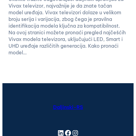
Vivax televizor, najvažnije je da znate tačan
model uređaja. Vivax televizori dolaze u velikom
broju serija i varijacija, zbog čega je pravilna
identifikacija modela ključna za kompatibilnost.
Na ovoj stranici možete pronaći pregled najčešćih
Vivax modela televizora, uključujući LED, Smart i
UHD uređaje različitih generacija. Kako pronaći
model…
Daljinski-RS
LinkedIn
Facebook
Instagram