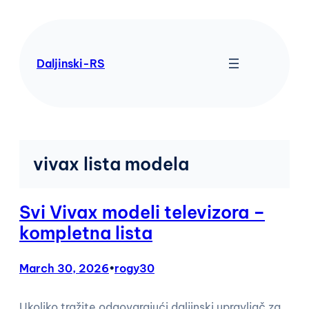
Skip
to
content
Daljinski-RS
vivax lista modela
Svi Vivax modeli televizora –
kompletna lista
March 30, 2026
•
rogy30
Ukoliko tražite odgovarajući daljinski upravljač za