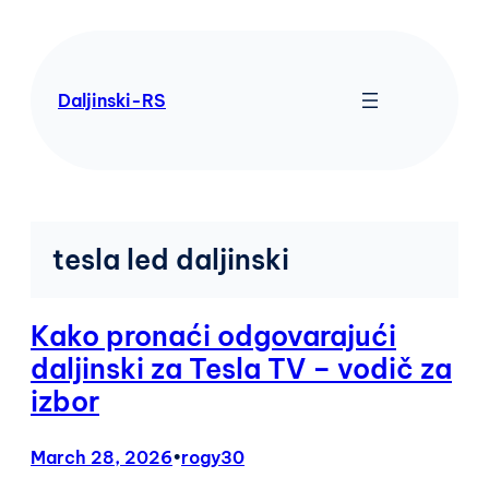
Skip
to
content
Daljinski-RS
tesla led daljinski
Kako pronaći odgovarajući
daljinski za Tesla TV – vodič za
izbor
March 28, 2026
•
rogy30