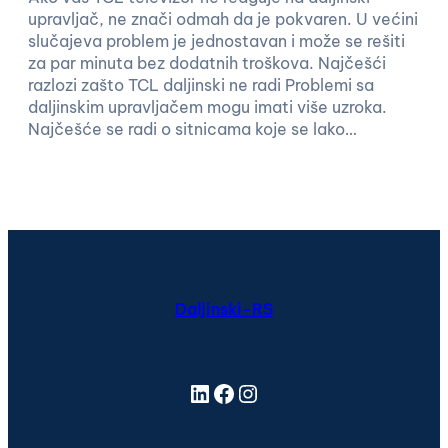
upravljač, ne znači odmah da je pokvaren. U većini
slučajeva problem je jednostavan i može se rešiti
za par minuta bez dodatnih troškova. Najčešći
razlozi zašto TCL daljinski ne radi Problemi sa
daljinskim upravljačem mogu imati više uzroka.
Najčešće se radi o sitnicama koje se lako…
Daljinski-RS
LinkedIn
Facebook
Instagram