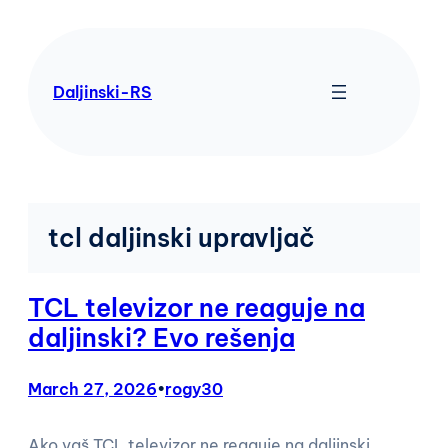
Skip
to
content
Daljinski-RS
tcl daljinski upravljač
TCL televizor ne reaguje na
daljinski? Evo rešenja
March 27, 2026
•
rogy30
Ako vaš TCL televizor ne reaguje na daljinski