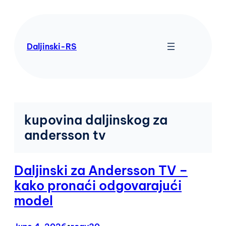
Skip
to
content
Daljinski-RS
kupovina daljinskog za
andersson tv
Daljinski za Andersson TV –
kako pronaći odgovarajući
model