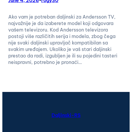
June 4, 2026
•
rogy30
Ako vam je potreban daljinski za Andersson TV,
najvažnije je da izaberete model koji odgovara
vašem televizoru. Kod Andersson televizora
postoji više različitih serija i modela, zbog čega
nije svaki daljinski upravljač kompatibilan sa
svakim uređajem. Ukoliko je vaš stari daljinski
prestao da radi, izgubljen je ili su pojedini tasteri
neispravni, potrebno je pronaći…
Daljinski-RS