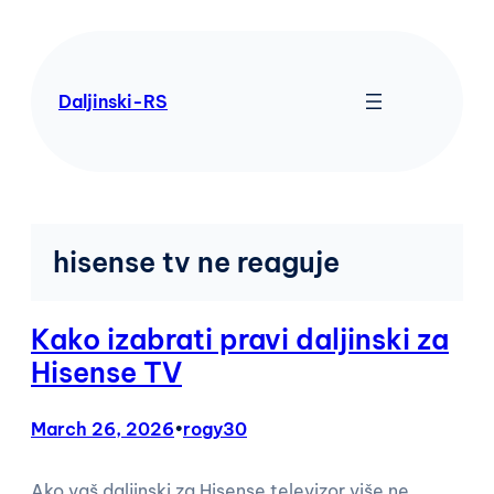
Skip
to
content
Daljinski-RS
hisense tv ne reaguje
Kako izabrati pravi daljinski za
Hisense TV
March 26, 2026
•
rogy30
Ako vaš daljinski za Hisense televizor više ne