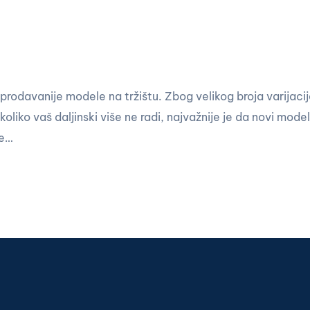
rodavanije modele na tržištu. Zbog velikog broja varijaci
liko vaš daljinski više ne radi, najvažnije je da novi model 
te…