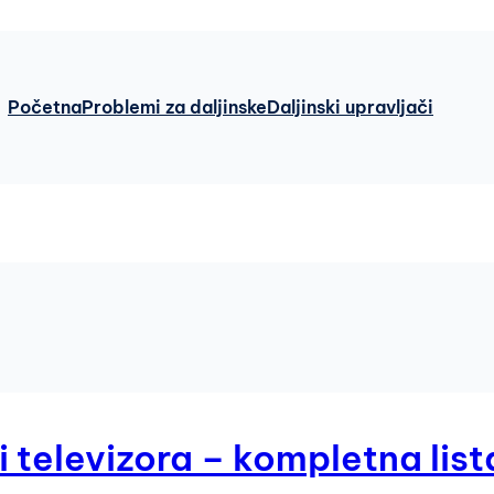
Početna
Problemi za daljinske
Daljinski upravljači
 televizora – kompletna list