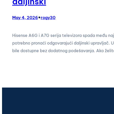
daljinski
•
May 4, 2026
rogy30
Hisense A6G i A7G serija televizora spada među najp
potrebno pronaći odgovarajući daljinski upravljač. Uko
bile dostupne bez dodatnog podešavanja. Ako želi