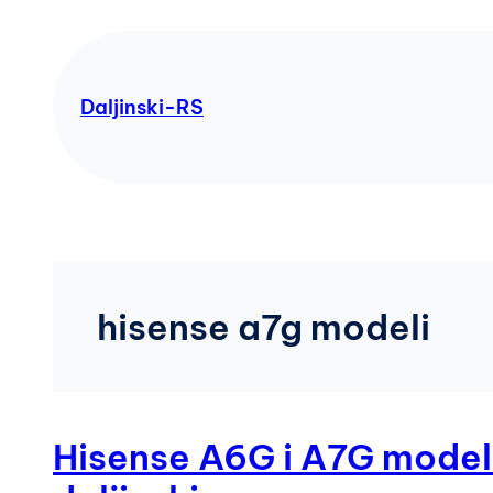
Skip
to
content
Daljinski-RS
hisense a7g modeli
Hisense A6G i A7G modeli