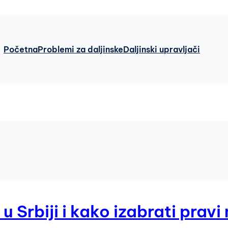
Početna
Problemi za daljinske
Daljinski upravljači
 u Srbiji i kako izabrati prav