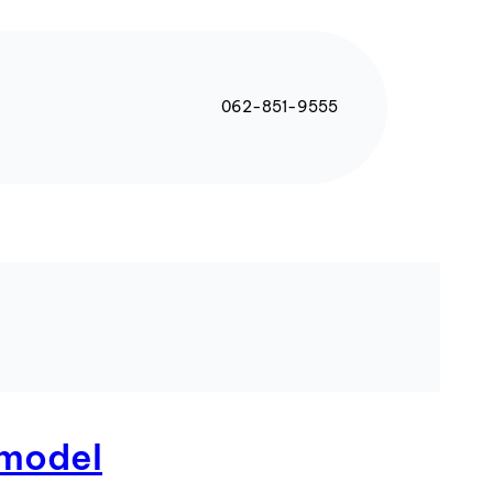
062-851-9555
i model