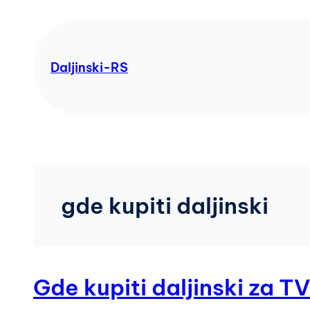
Skip
to
content
Daljinski-RS
gde kupiti daljinski
Gde kupiti daljinski za TV