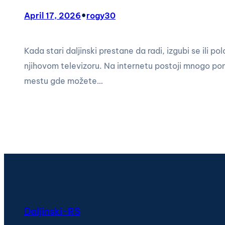
•
April 17, 2026
rogy30
Kada stari daljinski prestane da radi, izgubi se ili po
njihovom televizoru. Na internetu postoji mnogo ponu
mestu gde možete…
Daljinski-RS