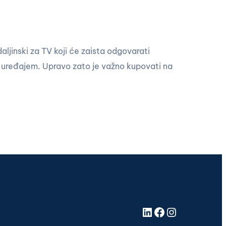
daljinski za TV koji će zaista odgovarati
kim uređajem. Upravo zato je važno kupovati na
LinkedIn
Facebook
Instagram