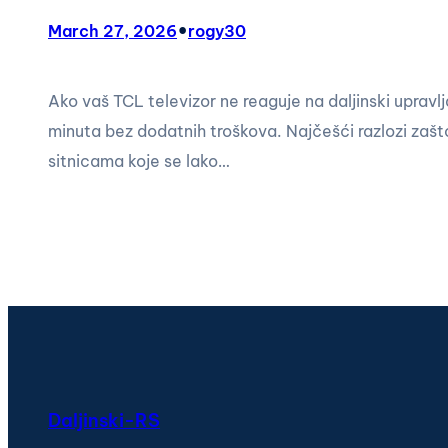
•
March 27, 2026
rogy30
Ako vaš TCL televizor ne reaguje na daljinski upravl
minuta bez dodatnih troškova. Najčešći razlozi zašto
sitnicama koje se lako…
Daljinski-RS