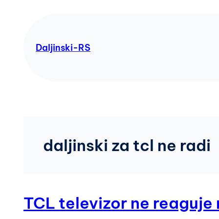
Skip
to
content
Daljinski-RS
daljinski za tcl ne radi
TCL televizor ne reaguje 