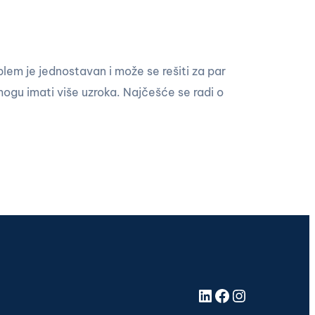
blem je jednostavan i može se rešiti za par
mogu imati više uzroka. Najčešće se radi o
LinkedIn
Facebook
Instagram