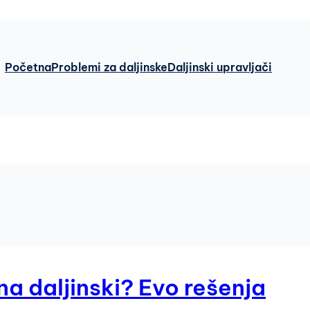
Početna
Problemi za daljinske
Daljinski upravljači
na daljinski? Evo rešenja