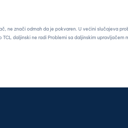
jač, ne znači odmah da je pokvaren. U većini slučajeva pro
 TCL daljinski ne radi Problemi sa daljinskim upravljačem 