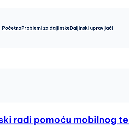
Početna
Problemi za daljinske
Daljinski upravljači
inski radi pomoću mobilnog t