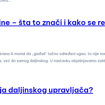
pored…
zine – šta to znači i kako se 
ekrana ili moraš da „gađaš“ tačno određeni ugao, to nije n
zora, već do samog daljinskog. U nastavku objašnjavamo zaš
ja daljinskog upravljača?