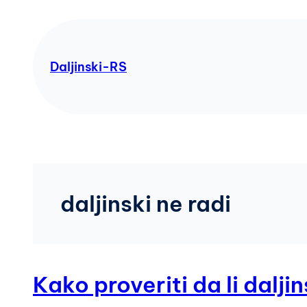
Skip
to
content
Daljinski-RS
daljinski ne radi
Kako proveriti da li dalj