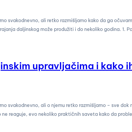
istimo svakodnevno, ali retko razmišljamo kako da ga očuva
ajanja daljinskog može produžiti i do nekoliko godina. 1. Pa
nskim upravljačima i kako ih 
stimo svakodnevno, ali o njemu retko razmišljamo – sve dok n
no ne reaguje, evo nekoliko praktičnih saveta kako da proble