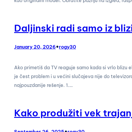
kao originalni model. Obratite pažnju na izgled, ras
Daljinski radi samo iz bli
•
January 20, 2026
rogy30
Ako primetiš da TV reaguje samo kada si vrlo blizu 
je čest problem i u većini slučajeva nije do televi
najpouzdanije rešenje. 1.…
Kako produžiti vek trajan
•
September 26, 2025
rogy30