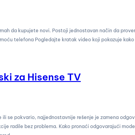
mah da kupujete novi. Postoji jednostavan način da proverit
omoću telefona Pogledajte kratak video koji pokazuje kako 
nski za Hisense TV
uje ili se pokvario, najjednostavnije rešenje je zamena od
kcije radile bez problema. Kako pronaći odgovarajući model N