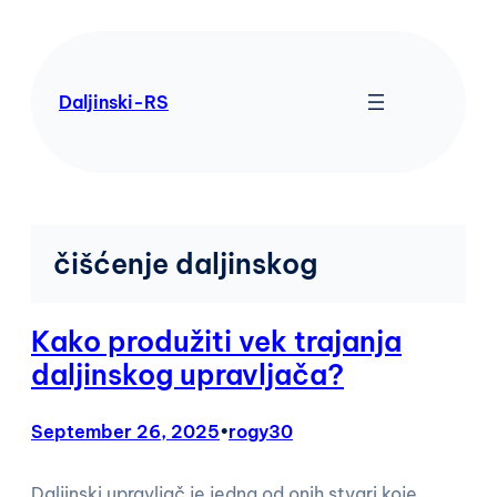
Skip
to
content
Daljinski-RS
čišćenje daljinskog
Kako produžiti vek trajanja
daljinskog upravljača?
September 26, 2025
•
rogy30
Daljinski upravljač je jedna od onih stvari koje