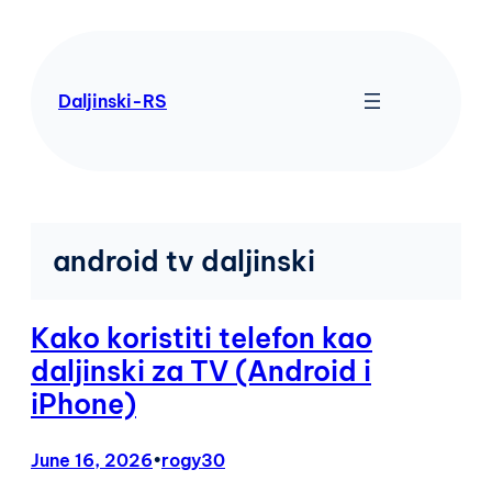
Skip
to
content
Daljinski-RS
android tv daljinski
Kako koristiti telefon kao
daljinski za TV (Android i
iPhone)
June 16, 2026
•
rogy30