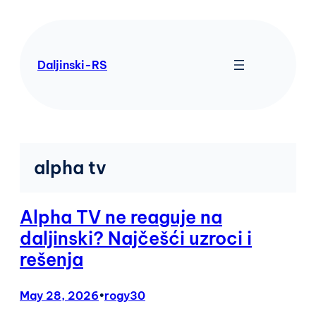
Skip
to
content
Daljinski-RS
alpha tv
Alpha TV ne reaguje na
daljinski? Najčešći uzroci i
rešenja
May 28, 2026
•
rogy30