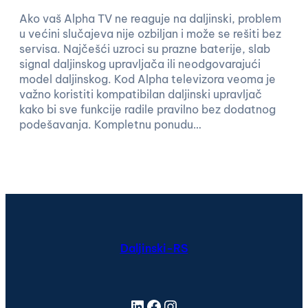
Ako vaš Alpha TV ne reaguje na daljinski, problem
u većini slučajeva nije ozbiljan i može se rešiti bez
servisa. Najčešći uzroci su prazne baterije, slab
signal daljinskog upravljača ili neodgovarajući
model daljinskog. Kod Alpha televizora veoma je
važno koristiti kompatibilan daljinski upravljač
kako bi sve funkcije radile pravilno bez dodatnog
podešavanja. Kompletnu ponudu…
Daljinski-RS
LinkedIn
Facebook
Instagram