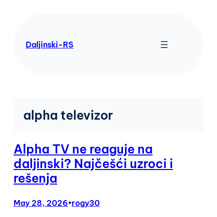
Skip
to
content
Daljinski-RS
alpha televizor
Alpha TV ne reaguje na
daljinski? Najčešći uzroci i
rešenja
May 28, 2026
•
rogy30