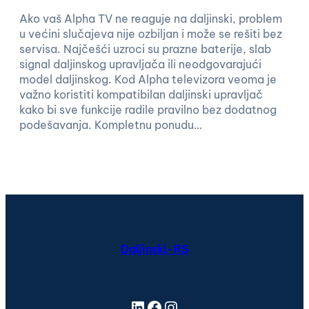
Ako vaš Alpha TV ne reaguje na daljinski, problem
u većini slučajeva nije ozbiljan i može se rešiti bez
servisa. Najčešći uzroci su prazne baterije, slab
signal daljinskog upravljača ili neodgovarajući
model daljinskog. Kod Alpha televizora veoma je
važno koristiti kompatibilan daljinski upravljač
kako bi sve funkcije radile pravilno bez dodatnog
podešavanja. Kompletnu ponudu…
Daljinski-RS
LinkedIn
Facebook
Instagram