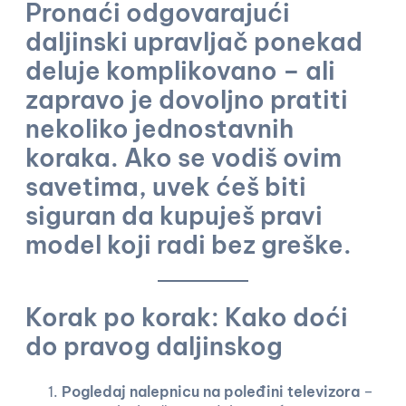
Pronaći odgovarajući
daljinski upravljač ponekad
deluje komplikovano – ali
zapravo je dovoljno pratiti
nekoliko jednostavnih
koraka. Ako se vodiš ovim
savetima, uvek ćeš biti
siguran da kupuješ pravi
model koji radi bez greške.
Korak po korak: Kako doći
do pravog daljinskog
Pogledaj nalepnicu na poleđini televizora
–