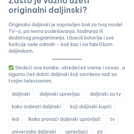
Zašto je važno uzeti
originalni daljinski?
Originalni daljinski je napravljen baš za tvoj model
TV-a, pa nema podešavanja, kodiranja ili
dodatnog programiranja. Ubaciš baterije i sve
funkcije rade odmah – baš kao i na fabričkom
daljinskom.
Sledeći ove korake, uštedećeš vreme i novac, a
sigurno ćeš dobiti daljinski koji savršeno radi sa
tvojim televizorom.
daljinski
daljinski upravljac
daljinski za tv
kako izabrati daljinski
koji daljinski kupiti
led
lkako pronaći daljinski upravljač
tv
univerzalni daljinski
upravljaci
za