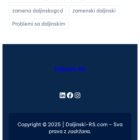
zamena daljinskogcd
zamenski daljinski
Problemi sa daljinskim
Daljinski-RS
LinkedIn
Facebook
Instagram
Copyright © 2025 | Daljinski-RS.com – Sva
prava z
zadržan
a.