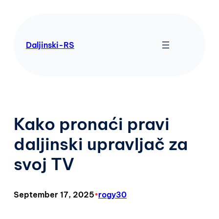
Skip
to
content
Daljinski-RS
Kako pronaći pravi
daljinski upravljač za
svoj TV
September 17, 2025
•
rogy30