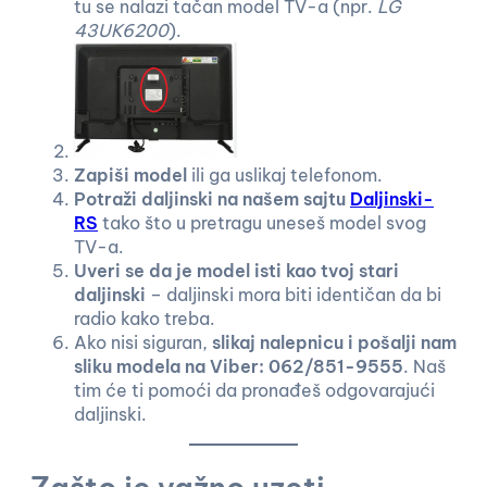
tu se nalazi tačan model TV-a (npr.
LG
43UK6200
).
Zapiši model
ili ga uslikaj telefonom.
Potraži daljinski na našem sajtu
Daljinski-
RS
tako što u pretragu uneseš model svog
TV-a.
Uveri se da je model isti kao tvoj stari
daljinski
– daljinski mora biti identičan da bi
radio kako treba.
Ako nisi siguran,
slikaj nalepnicu i pošalji nam
sliku modela na Viber: 062/851-9555
. Naš
tim će ti pomoći da pronađeš odgovarajući
daljinski.